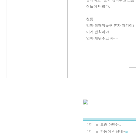
응가하고.. 응가 닦아주고 조금
잠들어 버렸다.
찬동..
엄마 잠깨워놓구 혼자 자기야?
이거 반칙이야.
엄마 재워주고 자~~
요즘 아빠는..
152
찬동이 신났네~
151
[1]