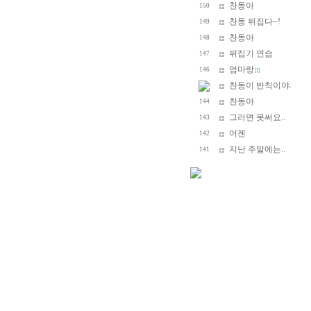
찬동아
150
찬동 뒤집다~!
149
찬동아
148
뒤집기 연습
147
엄마랑
146
[1]
찬동이 반칙이야.
찬동아
144
그러면 못써요..
143
어젠
142
지난 주말에는..
141