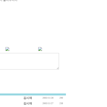
 더 놀아주니까
김시재
2003/11/28
290
김시재
2003/11/27
238