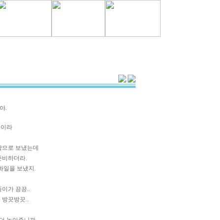
야.
일이라
방으로 보냈는데
준비하더라.
화일을 보냈지.
이가 끙끙..
 방끗방끗..