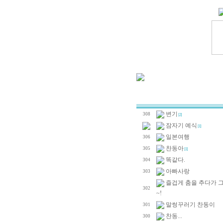
변기
308
[2]
잠자기 예식
[1]
일본여행
306
찬동아
305
[1]
똑같다.
304
아빠사랑
303
즐겁게 춤을 추다가 
302
~!
말썽꾸러기 찬동이
301
찬동...
300