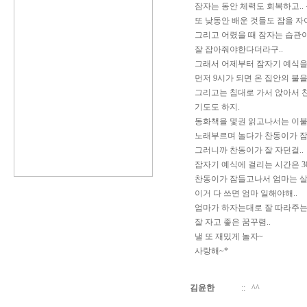
잠자는 동안 체력도 회복하고.. 
또 낮동안 배운 것들도 잠을 자
그리고 어렸을 때 잠자는 습관
잘 잡아줘야한다더라구..
그래서 어제부터 잠자기 예식을
먼저 9시가 되면 온 집안의 불을
그리고는 침대로 가서 앉아서 
기도도 하지.
동화책을 몇권 읽고나서는 이불
노래부르며 놀다가 찬동이가 잠
그러니까 찬동이가 잘 자던걸..
잠자기 예식에 걸리는 시간은 30
찬동이가 잠들고나서 엄마는 살
이거 다 쓰면 엄마 일해야해..
엄마가 하자는대로 잘 따라주는
잘 자고 좋은 꿈꾸렴..
낼 또 재밌게 놀자~
사랑해~*
김윤한
::
^^