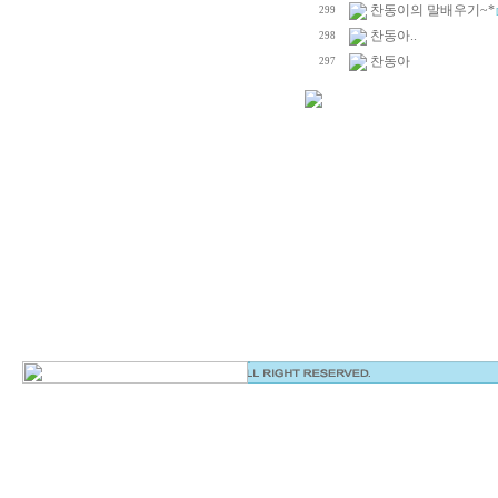
찬동이의 말배우기~*
299
[
찬동아..
298
찬동아
297