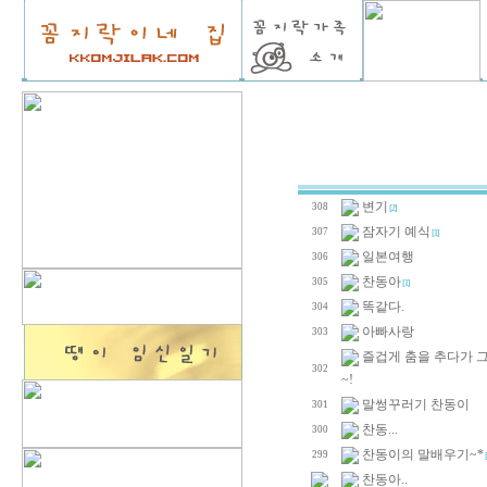
변기
308
[2]
잠자기 예식
307
[1]
일본여행
306
찬동아
305
[1]
똑같다.
304
아빠사랑
303
즐겁게 춤을 추다가 
302
~!
말썽꾸러기 찬동이
301
찬동...
300
찬동이의 말배우기~*
299
[
찬동아..