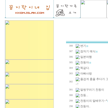
변기
308
[2]
잠자기 예식
307
[1]
일본여행
306
찬동아
305
[1]
똑같다.
304
아빠사랑
303
즐겁게 춤을 추다가 
302
~!
말썽꾸러기 찬동이
301
찬동...
300
찬동이의 말배우기~*
299
[
찬동아..
298