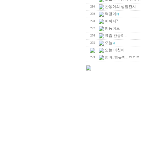
찬동이의 생일잔치
280
턱걸이
279
[3]
어쩌지?
278
찬동이도
277
요즘 찬동이..
276
오늘
275
[4]
오늘 아침에
엄마..힘들어.. ㅋㅋㅋ
273