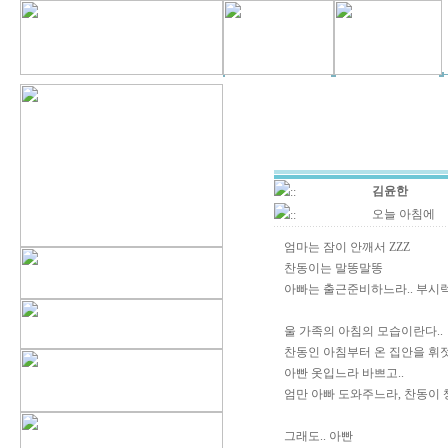
김윤한
::
오늘 아침에
::
엄마는 잠이 안깨서 ZZZ
찬동이는 말똥말똥
아빠는 출근준비하느라.. 부시
울 가족의 아침의 모습이란다..
찬동인 아침부터 온 집안을 휘젓
아빤 옷입느라 바쁘고..
엄만 아빠 도와주느라, 찬동이 
그래도.. 아빤