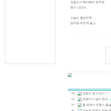
찬동이가 빠이빠이 해주면
힘이 난단다...
오늘도 좋은하루..
엄마랑 재밋게 놀고..
찬동이 응가 닦기~*
284
찬동이가 많이 컸네..
283
[2
울 집에서 찬동이 돌날.
282
오늘은 찬동이 진짜 
281