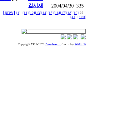
김시재
2004/04/30
335
[prev]
[1]
..
[11]
[12]
[13]
[14]
[15]
[16]
[17]
[18]
[19]
20
..
[41]
[next]
Zeroboard
/ skin by
AMICK
Copyright 1999-2026