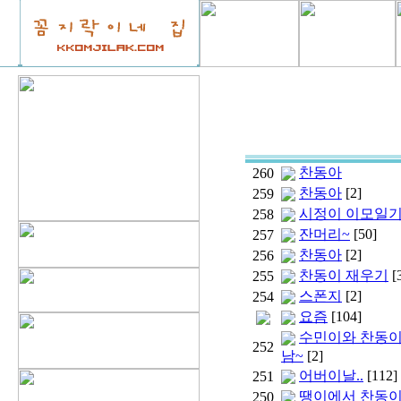
찬동아
260
찬동아
[2]
259
시정이 이모일기.
258
잔머리~
[50]
257
찬동아
[2]
256
찬동이 재우기
[
255
스폰지
[2]
254
요즘
[104]
수민이와 찬동이
252
남~
[2]
어버이날..
[112]
251
땡이에서 찬동
250