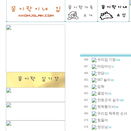
우리집 기둥
488
[504]
타임머신
487
[1]
면담
486
[117]
007 놀이
485
[92]
입학
484
졸업식
483
[50]
찬동군의 실수
482
[100]
취학통지서
481
[99]
우리집 똑똑한 순서
480
힘들어
479
장모님
478
[55]