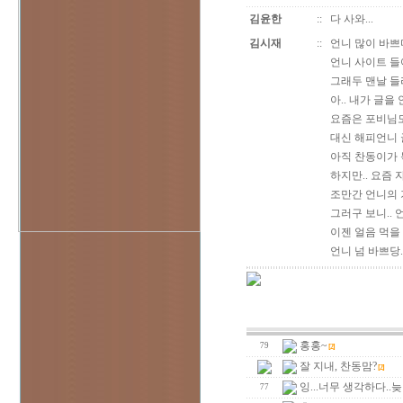
김윤한
::
다 사와...
김시재
::
언니 많이 바쁘
언니 사이트 들어
그래두 맨날 들
아.. 내가 글을
요즘은 포비님도
대신 해피언니 
아직 찬동이가 
하지만.. 요즘
조만간 언니의 
그러구 보니..
이젠 얼음 먹을 수
언니 넘 바쁘당..
홍홍~
79
[2]
잘 지내, 찬동맘?
[2]
잉...너무 생각하다..
77