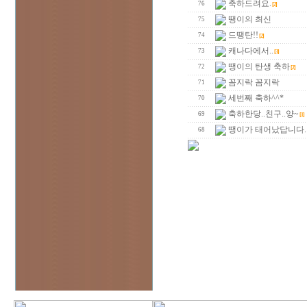
축하드려요.
76
[2]
땡이의 최신
75
드땡탄!!
74
[2]
캐나다에서..
73
[3]
땡이의 탄생 축하
72
[2]
꼼지락 꼼지락
71
세번째 축하^^*
70
축하한당..친구..양~
69
[1]
땡이가 태어났답니다.
68