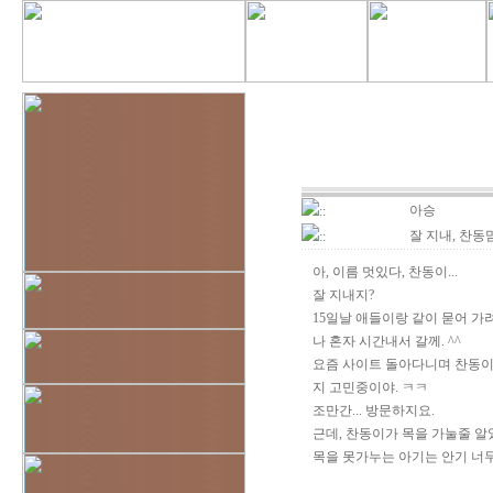
아승
::
잘 지내, 찬동
::
아, 이름 멋있다, 찬동이...
잘 지내지?
15일날 애들이랑 같이 묻어 가
나 혼자 시간내서 갈께. ^^
요즘 사이트 돌아다니며 찬동이에
지 고민중이야. ㅋㅋ
조만간... 방문하지요.
근데, 찬동이가 목을 가눌줄 알
목을 못가누는 아기는 안기 너무 