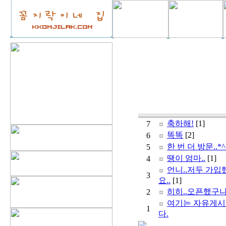
축하해!
[1]
7
똑똑
[2]
6
한 번 더 방문..*^
5
땡이 엄마..
[1]
4
언니..저두 가입
3
요..
[1]
히히..오픈했구나.
2
여기는 자유게
1
다.