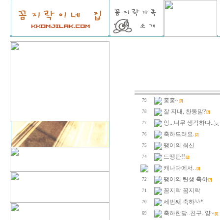
홍홍~
79
[2]
잘 지내, 찬동맘?
78
[2]
잉...너무 생각하다..
77
축하드려요.
76
[2]
땡이의 최신
75
드땡탄!!
74
[2]
캐나다에서..
[3]
땡이의 탄생 축하
72
[2]
꼼지락 꼼지락
71
세번째 축하^^*
70
축하한당..친구..양~
69
[1]