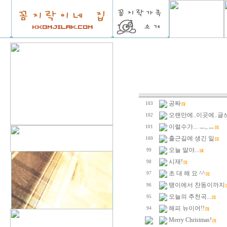
공짜
103
[5]
오랜만에..이곳에..글쓰
102
이럴수가... ㅡ,.ㅡ
101
[1]
출근길에 생긴 일
100
[2]
오늘 말야...
99
[4]
시재!
98
[1]
초 대 해 요 ^^
97
[1]
땡이에서 찬동이까지
96
[
오늘의 추천곡...
95
[1]
해피 뉴이어!!
94
[5]
Merry Christmas!
[1]