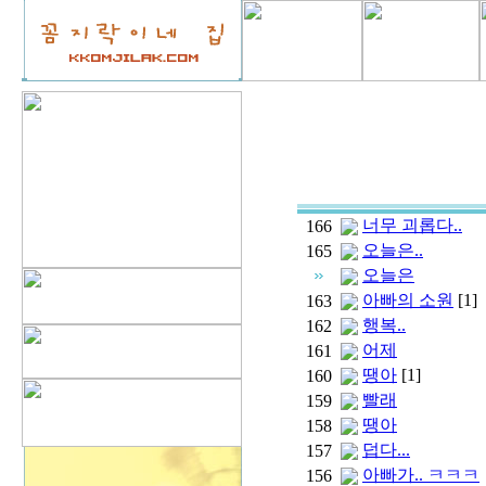
너무 괴롭다..
166
오늘은..
165
오늘은
아빠의 소원
[1]
163
행복..
162
어제
161
땡아
[1]
160
빨래
159
땡아
158
덥다...
157
아빠가.. ㅋㅋㅋ
156