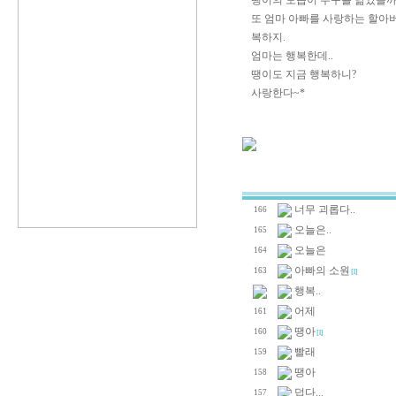
땡이의 모습이 누구를 닮았을까
또 엄마 아빠를 사랑하는 할아
복하지.
엄마는 행복한데..
땡이도 지금 행복하니?
사랑한다~*
너무 괴롭다..
166
오늘은..
165
오늘은
164
아빠의 소원
163
[1]
행복..
어제
161
땡아
160
[1]
빨래
159
땡아
158
덥다...
157