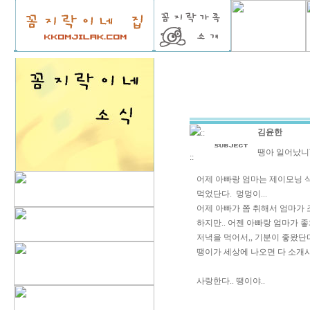
김윤한
::
땡아 일어났니
::
어제 아빠랑 엄마는 제이모닝 
먹었단다. 멍멍이...
어제 아빠가 쫌 취해서 엄마가 
하지만.. 어젠 아빠랑 엄마가 
저녁을 먹어서,, 기분이 좋왔단
땡이가 세상에 나오면 다 소개시
사랑한다.. 땡이야..