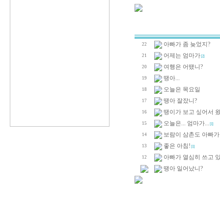
아빠가 좀 늦었지?
22
어제는 엄마가
21
[2]
여행은 어땠니?
20
땡아...
19
오늘은 목요일
18
땡아 잘잤니?
17
땡이가 보고 싶어서 왔
16
오늘은... 엄마가...
15
[1]
보람이 삼촌도 아빠가 
14
좋은 아침!
13
[1]
아빠가 열심히 쓰고 있네
12
땡아 일어났니?