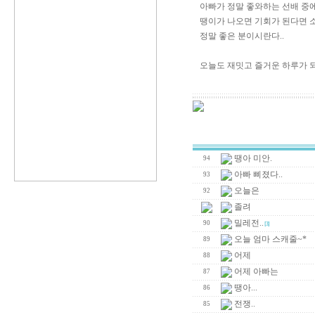
아빠가 정말 좋와하는 선배 중에
땡이가 나오면 기회가 된다면 소
정말 좋은 분이시란다..
오늘도 재밋고 즐거운 하루가 되
땡아 미안.
94
아빠 삐졌다..
93
오늘은
92
졸려
밀레전..
90
[3]
오늘 엄마 스캐줄~*
89
어제
88
어제 아빠는
87
땡아...
86
전쟁..
85