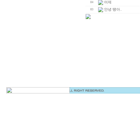
어제
84
안녕 땡아..
83