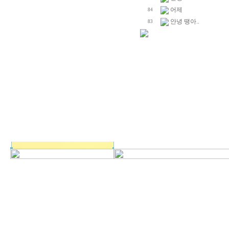
어제
84
안녕 땡아..
83