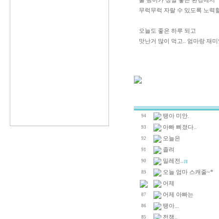
울 땡이가 정말 좋은 환경에서
무럭무럭 자랄 수 있도록 노력할
오늘도 좋은 하루 되고
맛난거 많이 먹고.. 엄마랑 재미있
땡아 미안.
94
아빠 삐졌다..
93
오늘은
92
졸려
91
밀레전..
90
[3]
오늘 엄마 스캐줄~*
89
어제
어제 아빠는
87
땡아...
86
전쟁..
85