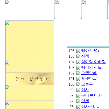
땡아 안녕?
106
산책
105
엄마랑 아빠랑
104
땡이의 선물..
103
오랫만에
102
오랫만...
101
오늘은
100
이사
99
우리 땡이가
98
어젠
97
이사준비..
96