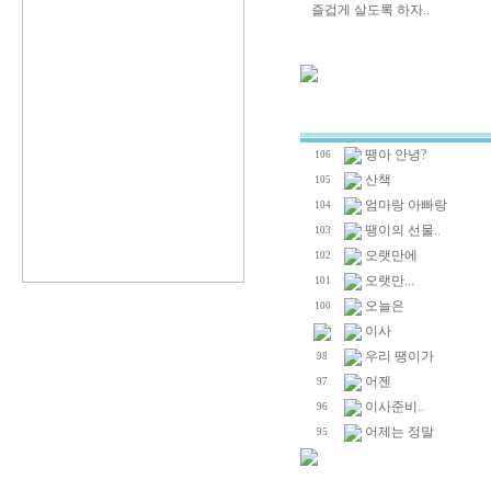
즐겁게 살도록 하자..
땡아 안녕?
106
산책
105
엄마랑 아빠랑
104
땡이의 선물..
103
오랫만에
102
오랫만...
101
오늘은
100
이사
우리 땡이가
98
어젠
97
이사준비..
96
어제는 정말
95