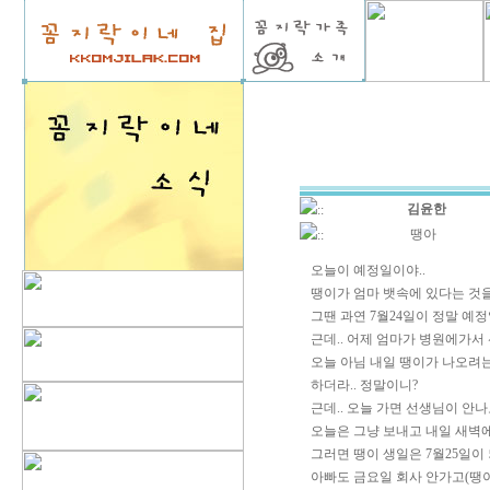
김윤한
::
땡아
::
오늘이 예정일이야..
땡이가 엄마 뱃속에 있다는 것
그땐 과연 7월24일이 정말 예정
근데.. 어제 엄마가 병원에가서
오늘 아님 내일 땡이가 나오려
하더라.. 정말이니?
근데.. 오늘 가면 선생님이 안나
오늘은 그냥 보내고 내일 새벽에
그러면 땡이 생일은 7월25일이 
아빠도 금요일 회사 안가고(땡