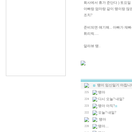
회사에서 휴가 준단다 ) 토요일 
아빠랑 엄마랑 같이 땡이랑 많은 
조치?
준비되면 얘기해... 아빠가 재빠
휘리릭.....
알라뷰 땡..
땡이 임신일기 마칩니
땡아
225
다시 오늘? 내일?
224
땡아 아직?
223
[1]
오늘? 내일?
222
땡아
땡아....
220