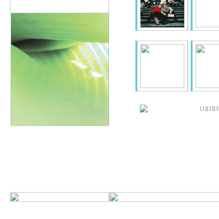
[1]
[2]
[3