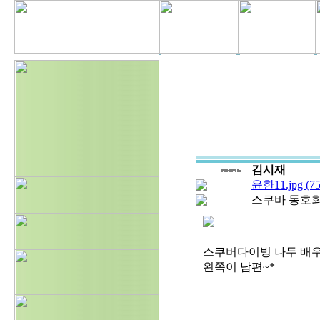
김시재
윤한11.jpg (75
스쿠바 동호
스쿠버다이빙 나두 배우고
왼쪽이 남편~*