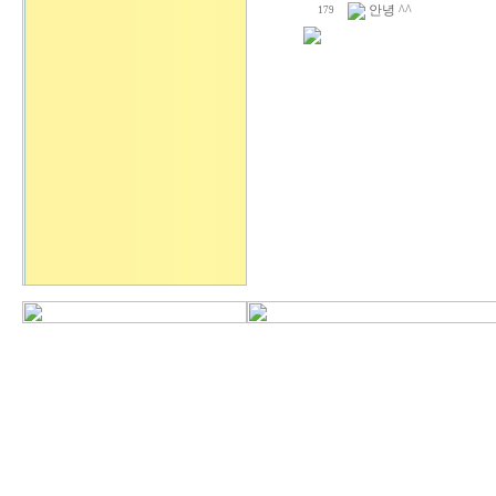
안녕 ^^
179