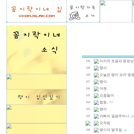
마지막 초음파 동영상
190
땡아
189
오늘은 땡이 보러 병원
188
땡아..
187
어젠
186
요즘들어
185
합동.. ^^
184
땡아
183
아빠의 얼음주머니..
182
[3]
모처럼
땡이의 딸꾹질..
180
[2]