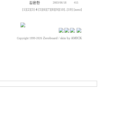
김윤한
2003/06/18
415
[1]
[2]
[3]
4
[5]
[6]
[7]
[8]
[9]
[10]
..
[19]
[next]
Zeroboard
/ skin by
AMICK
Copyright 1999-2026