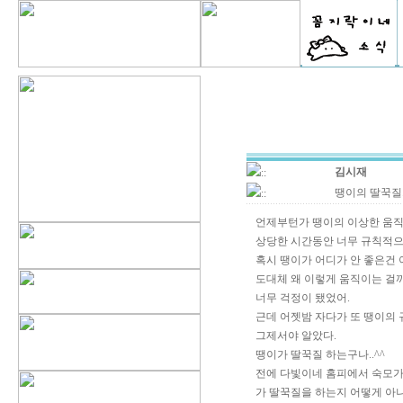
김시재
::
땡이의 딸꾹질.
::
언제부턴가 땡이의 이상한 움직
상당한 시간동안 너무 규칙적으로
혹시 땡이가 어디가 안 좋은건 
도대체 왜 이렇게 움직이는 걸까
너무 걱정이 됐었어.
근데 어젯밤 자다가 또 땡이의 
그제서야 알았다.
땡이가 딸꾹질 하는구나..^^
전에 다빛이네 홈피에서 숙모가
가 딸꾹질을 하는지 어떻게 아