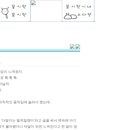
.
임이 느껴졌지.
 툭 툭 툭..
아닐까..
..
규칙적인 움직임에 놀라서 깼는데..
 '다빛이는 딸꾹질쟁이'라고 글을 써서 뱃속에 아기
냐구 물어봤더니 막달이 되면 느껴진다고 한 말이 생