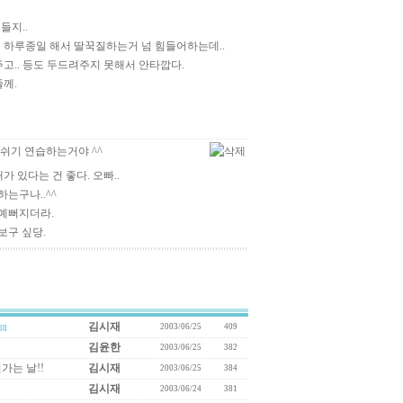
들지..
 하루종일 해서 딸꾹질하는거 넘 힘들어하는데..
고.. 등도 두드려주지 못해서 안타깝다.
께.
숨쉬기 연습하는거야 ^^
가 있다는 건 좋다. 오빠..
는구나..^^
예뻐지더라.
보구 싶당.
김시재
2003/06/25
409
[1]
김윤한
2003/06/25
382
가는 날!!
김시재
2003/06/25
384
김시재
2003/06/24
381