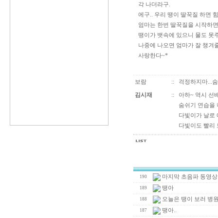
각 나더라구.
에구.. 우리 땡이 딸꾹질 하면 힘
엄마는 한번 딸꾹질을 시작하면
땡이가 뱃속에 있으니 물도 못주
나중에 나오면 엄마가 잘 챙겨줄
사랑한다~*
보람
::
걱정하지마...
김시재
::
아하~ 역시 선배
숨쉬기 연습을 하
다빛이가 날로 
다빛이도 빨리 
마지막 초음파 동영상
190
땡아
189
오늘은 땡이 보러 병원
188
땡아..
187