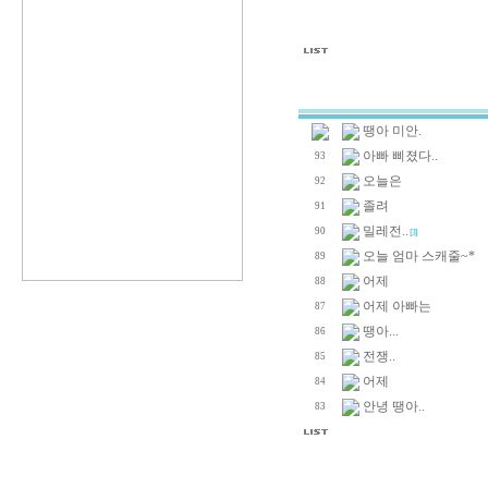
땡아 미안.
아빠 삐졌다..
93
오늘은
92
졸려
91
밀레전..
90
[3]
오늘 엄마 스캐줄~*
89
어제
88
어제 아빠는
87
땡아...
86
전쟁..
85
어제
84
안녕 땡아..
83