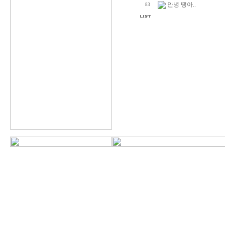
안녕 땡아..
83