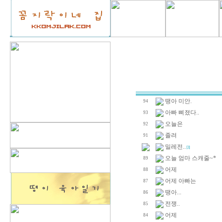
땡아 미안.
94
아빠 삐졌다..
93
오늘은
92
졸려
91
밀레전..
[3]
오늘 엄마 스캐줄~*
89
어제
88
어제 아빠는
87
땡아...
86
전쟁..
85
어제
84