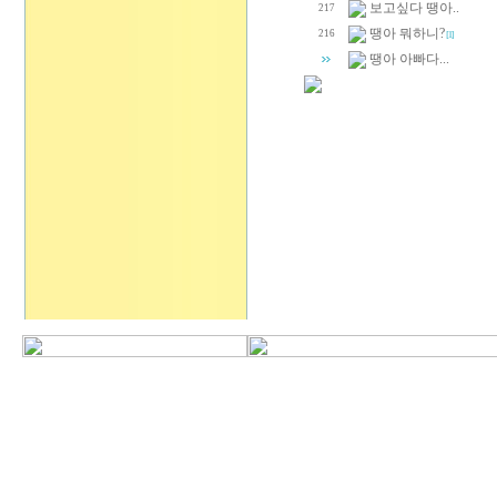
보고싶다 땡아..
217
땡아 뭐하니?
216
[1]
땡아 아빠다...