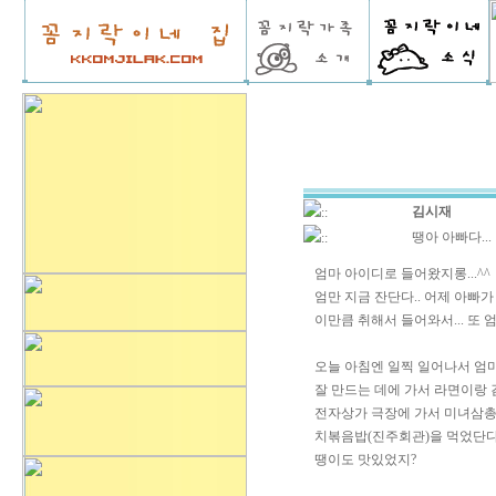
김시재
::
땡아 아빠다...
::
엄마 아이디로 들어왔지롱...^^
엄만 지금 잔단다.. 어제 아빠
이만큼 취해서 들어와서... 또 
오늘 아침엔 일찍 일어나서 엄
잘 만드는 데에 가서 라면이랑
전자상가 극장에 가서 미녀삼총
치볶음밥(진주회관)을 먹었단다
땡이도 맛있었지?