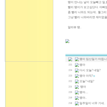
땡이 만나는 날이 오늘빼고 일,월,
빨리 땡이가 보고싶단다. 아빠
좀 빨리 나와도 되는데.. 뭘그리
그냥 빨리 나와버리면 재미없을
알라뷰 땡..
땡이 임신일기 마칩니
땡아
225
다시 오늘? 내일?
224
땡아 아직?
223
[1]
오늘? 내일?
222
땡아
221
땡아....
220
땡아..
219
일주일이 너무 기네..
218