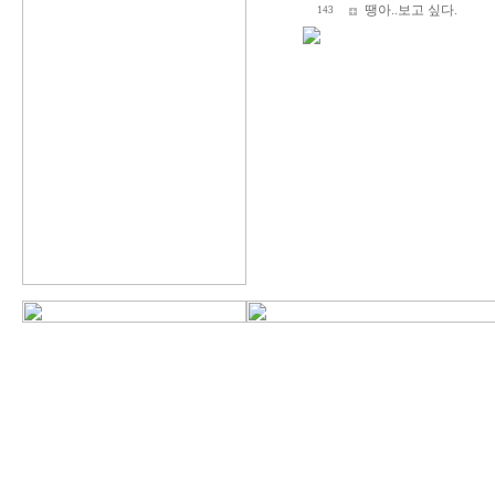
땡아..보고 싶다.
143