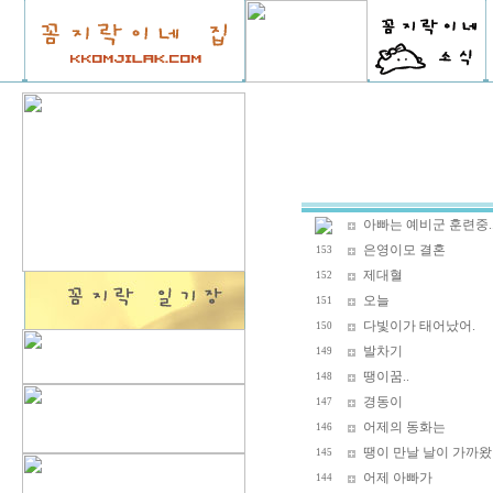
아빠는 예비군 훈련중.
은영이모 결혼
153
제대혈
152
오늘
151
다빛이가 태어났어.
150
발차기
149
땡이꿈..
148
경동이
147
어제의 동화는
146
땡이 만날 날이 가까왔
145
어제 아빠가
144