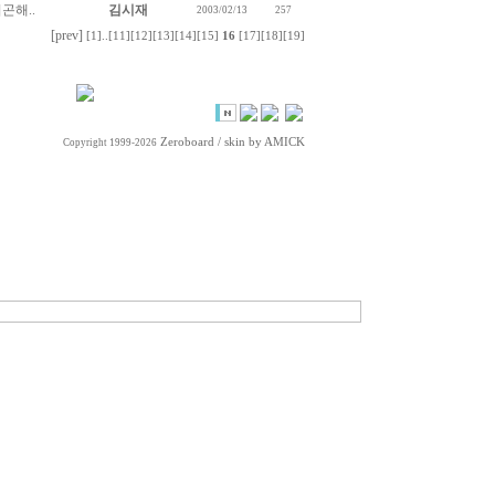
곤해..
김시재
2003/02/13
257
[prev]
[1]
..
[11]
[12]
[13]
[14]
[15]
16
[17]
[18]
[19]
Zeroboard
/ skin by
AMICK
Copyright 1999-2026