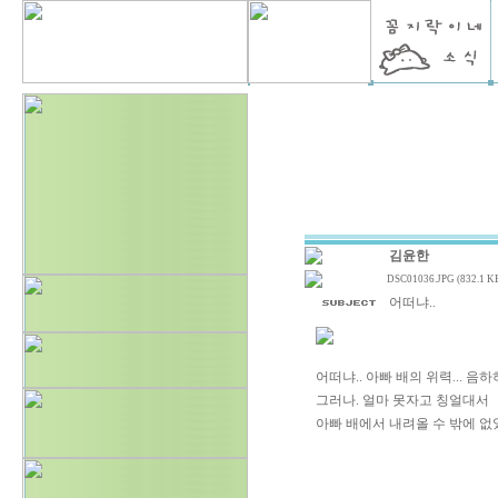
김윤한
DSC01036.JPG (832.1 K
어떠냐..
어떠냐.. 아빠 배의 위력... 음
그러나. 얼마 못자고 칭얼대서
아빠 배에서 내려올 수 밖에 없었