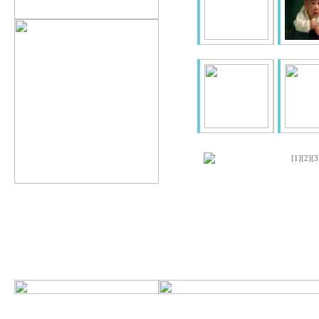
[1]
[2]
[3