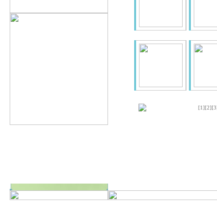
[1]
[2]
[3