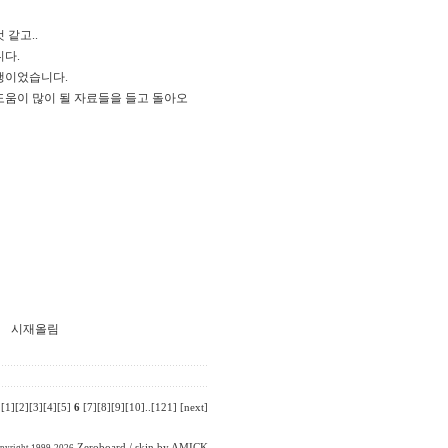
 같고..
니다.
행이었습니다.
도움이 많이 될 자료들을 들고 돌아오
림
[1]
[2]
[3]
[4]
[5]
6
[7]
[8]
[9]
[10]
..
[121]
[next]
Zeroboard
/ skin by
AMICK