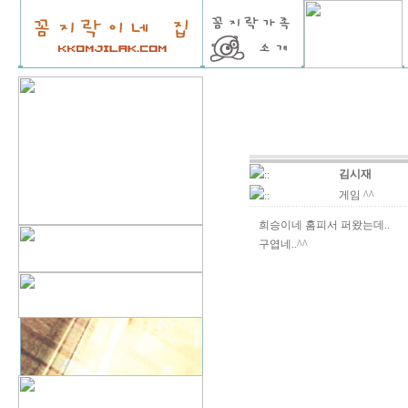
김시재
::
게임 ^^
::
희승이네 홈피서 퍼왔는데..
구엽네..^^