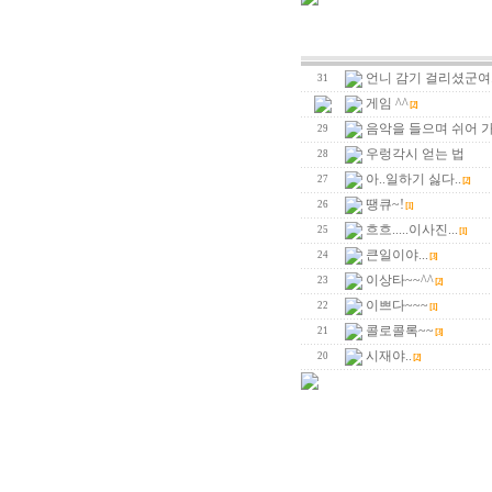
언니 감기 걸리셨군여..
31
게임 ^^
[2]
음악을 들으며 쉬어 
29
우렁각시 얻는 법
28
아..일하기 싫다..
27
[2]
땡큐~!
26
[1]
흐흐.....이사진...
25
[1]
큰일이야...
24
[3]
이상타~~^^
23
[2]
이쁘다~~~
22
[1]
콜로콜록~~
21
[3]
시재야..
20
[2]