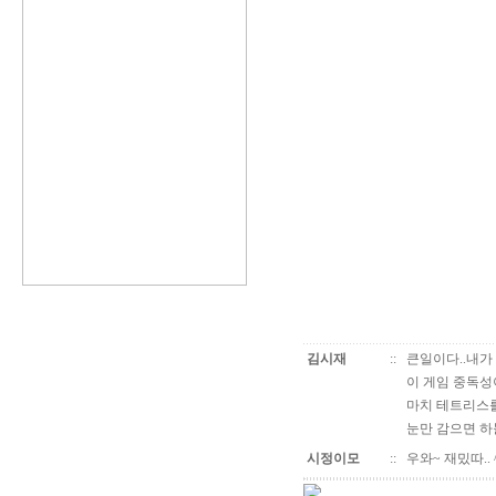
김시재
::
큰일이다..내가
이 게임 중독성이
마치 테트리스를
눈만 감으면 하
시정이모
::
우와~ 재밌따..