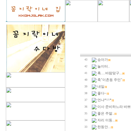
승아가
43
[6]
놀이터..
42
흑.....바람맞구...
41
[4]
축"이촌동 주민"
40
[2]
내일
39
[1]
좋다~
38
[1]
언냐*^^*
37
[1]
이사 준비하느라 바쁘
36
좋은 주말..
35
[1]
자리 이동...
34
[6]
한동안...
33
[1]