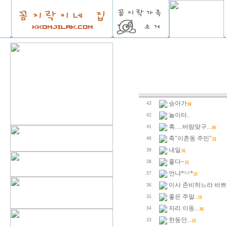
승아가
43
[6]
놀이터..
42
흑.....바람맞구...
41
[4]
축"이촌동 주민"
40
[2]
내일
39
[1]
좋다~
38
[1]
언냐*^^*
37
[1]
이사 준비하느라 바쁘
36
좋은 주말..
35
[1]
자리 이동...
34
[6]
한동안...
33
[1]