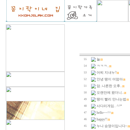
늘
55
[2]
ㅋㅋㅋ..
54
[1]
어찌 지내누?
53
[1]
안녕 땡이 어멈아
52
[3]
암..나른한 오후..
51
[1]
오랜만에 왔더니..
50
[2]
땡이 빨리 만나는법
49
[1]
사다리게임.. ^^*
48
hello~~^^
47
[2]
happy!!
46
[1]
누나 승영이입니다~
45
[1]