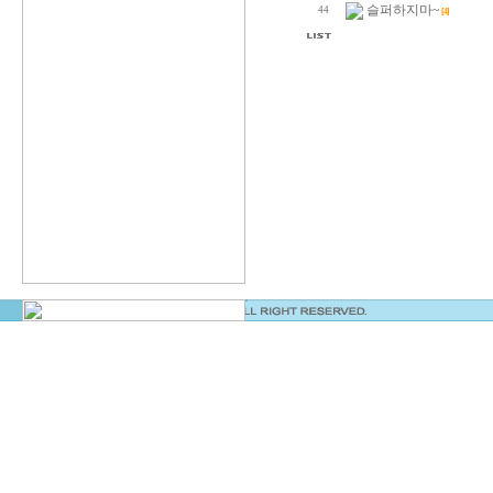
슬퍼하지마~
44
[4]