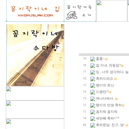
홍홍~
79
[2]
잘 지내, 찬동맘?
78
[2]
잉...너무 생각하다..
77
축하드려요.
76
[2]
땡이의 최신
75
드땡탄!!
74
[2]
캐나다에서..
73
[3]
땡이의 탄생 축하
72
[2]
꼼지락 꼼지락
71
세번째 축하^^*
70
축하한당..친구..양~
69
[1]