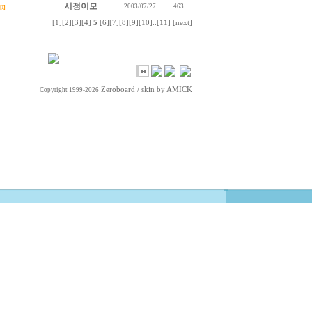
시정이모
2003/07/27
463
[1]
[1]
[2]
[3]
[4]
5
[6]
[7]
[8]
[9]
[10]
..
[11]
[next]
Zeroboard
/ skin by
AMICK
Copyright 1999-2026