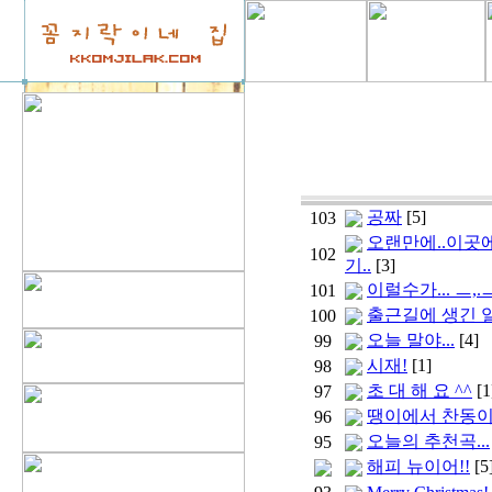
공짜
[5]
103
오랜만에..이곳에
102
기..
[3]
이럴수가... ㅡ,.
101
출근길에 생긴 
100
오늘 말야...
[4]
99
시재!
[1]
98
초 대 해 요 ^^
[1
97
땡이에서 찬동
96
오늘의 추천곡...
95
해피 뉴이어!!
[5