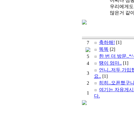
어찌나 심통
우리에게도 
많은거 같아
축하해!
[1]
7
똑똑
[2]
한 번 더 방문..*^
5
땡이 엄마..
[1]
4
언니..저두 가입
3
요..
[1]
히히..오픈했구나.
2
여기는 자유게
1
다.