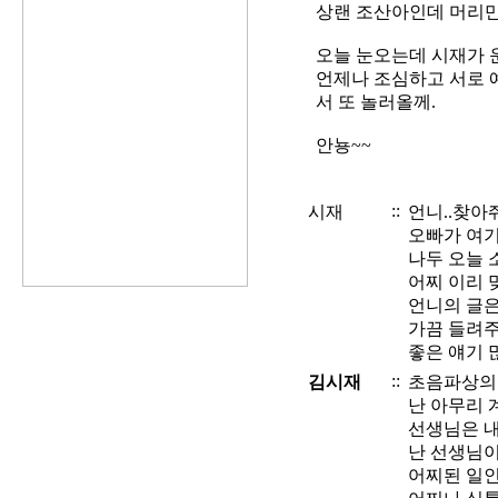
상랜 조산아인데 머리만
오늘 눈오는데 시재가 
언제나 조심하고 서로 
서 또 놀러올께.
안뇽~~
::
시재
언니..찾아
오빠가 여기
나두 오늘 
어찌 이리 
언니의 글은
가끔 들려주
좋은 얘기 
::
김시재
초음파상의 아
난 아무리 
선생님은 내
난 선생님이
어찌된 일