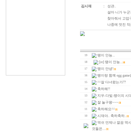
김시재
::
성관..
설마 니가 누군
찾아줘서 고맙구.
나중에 멋진 작
땡이 안뇽...
19
[re] 땡이 안뇽...
18
[4]
땡이 안녕!
17
[1]
땡이랑 함께 egg game을
16
^^잘 다녀왔는가??
15
축하해!!
14
지우-다빛-땡이의 시
13
잘 놀구왕~~~
12
[3]
축하해요^^
11
[1]
시재야.. 축하축하..
10
[1]
역쉬 언제나 깔끔 역
것들은....
[1]