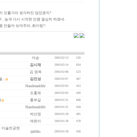
지 모를거라 생각하진 않았겠지?
. 늦게 다시 시작한 만큼 열심히 하겠네..
품 만들어 보여주라..화이링!!
아승
2003/02/13
539
김시재
2003/02/14
634
김 영옥
2003/02/08
523
...
김진성
2003/02/07
467
[2]
Handmadelife
2003/02/03
453
조홍제
2003/02/03
430
대
홍부길
2003/01/31
608
[2]
Handmadelife
2003/01/31
458
박선영
2003/01/28
485
제헌이
2003/01/28
478
시 미술전공한
tjdrhks
2003/01/28
438