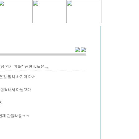
끔 역시 미술전공한 것들은....
많은걸 알려 하지마 다쳐
 합격해서 다닐꼬다
지
서 인제 관들라공ㅋㅋ