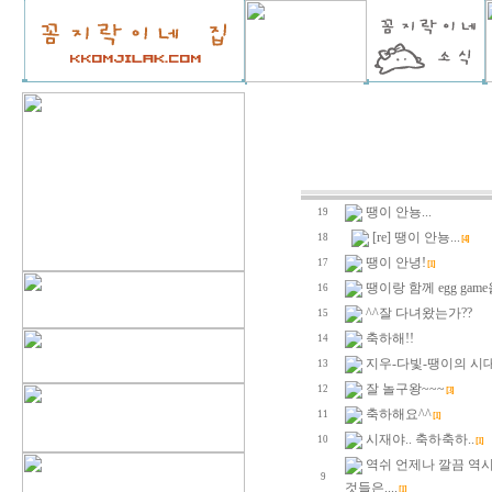
땡이 안뇽...
19
[re] 땡이 안뇽...
18
[4]
땡이 안녕!
17
[1]
땡이랑 함께 egg game을
16
^^잘 다녀왔는가??
15
축하해!!
14
지우-다빛-땡이의 시
13
잘 놀구왕~~~
12
[3]
축하해요^^
11
[1]
시재야.. 축하축하..
10
[1]
역쉬 언제나 깔끔 역
9
것들은....
[1]