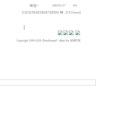
혜영~
2003/01/27
424
[1]
[2]
[3]
[4]
[5]
[6]
[7]
[8]
[9]
10
..
[11]
[next]
Zeroboard
/ skin by
AMICK
Copyright 1999-2026