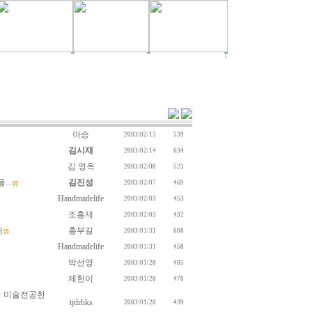
아승
2003/02/13
539
김시재
2003/02/14
634
김 영옥
2003/02/08
523
...
김진성
2003/02/07
469
[2]
Handmadelife
2003/02/03
453
조홍제
2003/02/03
432
대
홍부길
2003/01/31
608
[2]
Handmadelife
2003/01/31
458
박선영
2003/01/28
485
제헌이
2003/01/28
478
시 미술전공한
tjdrhks
2003/01/28
439