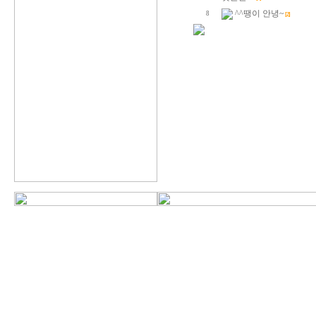
^^땡이 안녕~
8
[2]