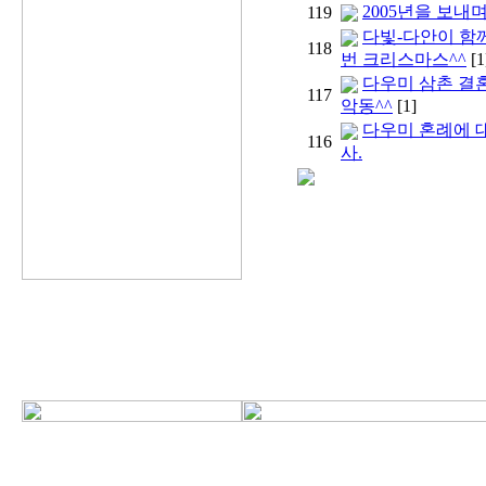
2005년을 보내며
119
다빛-다안이 함께
118
번 크리스마스^^
[1
다우미 삼촌 결
117
악동^^
[1]
다우미 혼례에 
116
사.