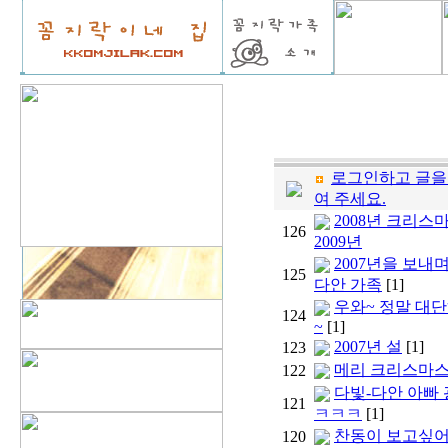
로그인하고 글을
여 주세요.
2008년 크리스
126
2009년
2007년을 보내며
125
다안 가족
[1]
우와~ 정말 대
124
~
[1]
2007년 설
[1]
123
메리 크리스마스!
122
다빛-다안 아빠 
121
ㅋㅋㅋ
[1]
찬동이 보고싶어..
120