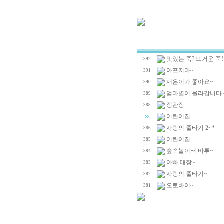
맛있는 죽? 뜨거운 죽!
392
아프지마~
391
재은이가 좋아요~
390
엄마별이 올라갑니다
389
정관장
388
어린이집
사랑의 줄타기 2~*
386
어린이집
385
숲속놀이터 바투~
384
아빠 대장~
383
사랑의 줄타기~
382
오토바이~
381