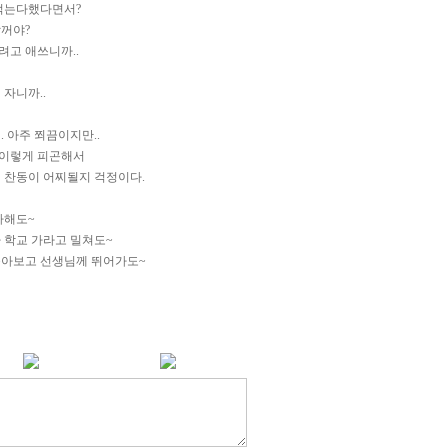
먹는다했다면서?
할꺼야?
려고 애쓰니까..
자니까..
 아주 쬐끔이지만..
 이렇게 피곤해서
 찬동이 어찌될지 걱정이다.
아해도~
 학교 가라고 밀쳐도~
돌아보고 선생님께 뛰어가도~