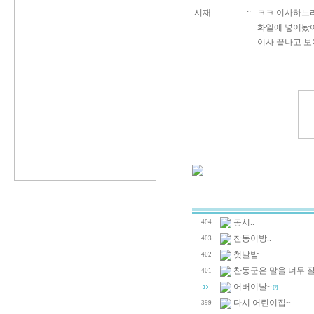
시재
::
ㅋㅋ 이사하느라
화일에 넣어놨
이사 끝나고 보여
동시..
404
찬동이방..
403
첫날밤
402
찬동군은 말을 너무 
401
어버이날~
[2]
다시 어린이집~
399