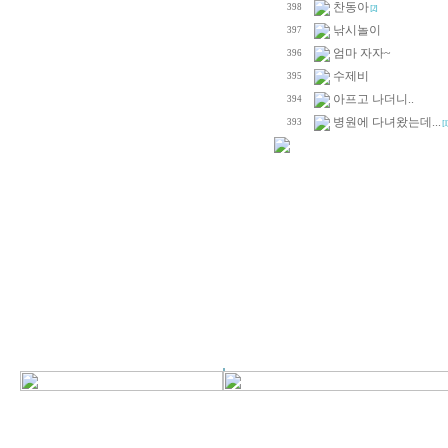
찬동아
398
[2]
낚시놀이
397
엄마 자자~
396
수제비
395
아프고 나더니..
394
병원에 다녀왔는데...
393
[1