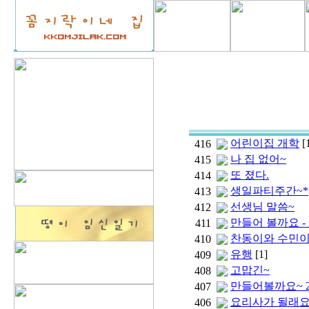
어린이집 개학
[
416
나 집 없어~
415
또 졌다.
414
생일파티주간~*
413
선생님 말씀~
412
만들어 볼까요 -
411
찬동이와 수민이
410
유행
[1]
409
고맙긴~
408
만들어볼까요~ 2
407
요리사가 될래요
406