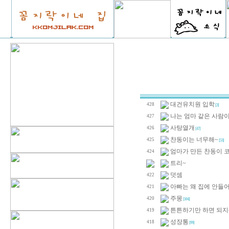
대건유치원 입학
428
[3]
나는 엄마 같은 사람이
427
사탕열개
426
[47]
찬동이는 너무해~
425
[53]
엄마가 만든 찬동이 
424
트리~
덧셈
422
아빠는 왜 집에 안들어
421
주몽
420
[104]
튼튼하기만 하면 되지
419
성장통
418
[99]