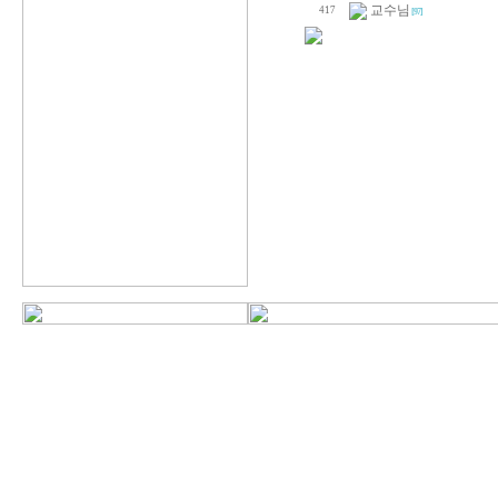
교수님
417
[97]