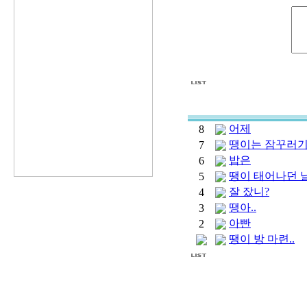
어제
8
땡이는 잠꾸러기.
7
밥은
6
땡이 태어나던 날
5
잘 잤니?
4
땡아..
3
아빤
2
땡이 방 마련..