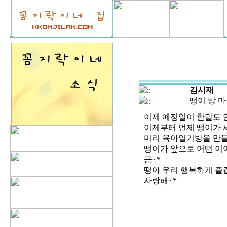
김시재
::
땡이 방 마련
::
이제 예정일이 한달도 
이제부터 언제 땡이가 
미리 육아일기방을 만들었
땡이가 앞으로 어떤 이
금~*
땡아 우리 행복하게 즐
사랑해~*