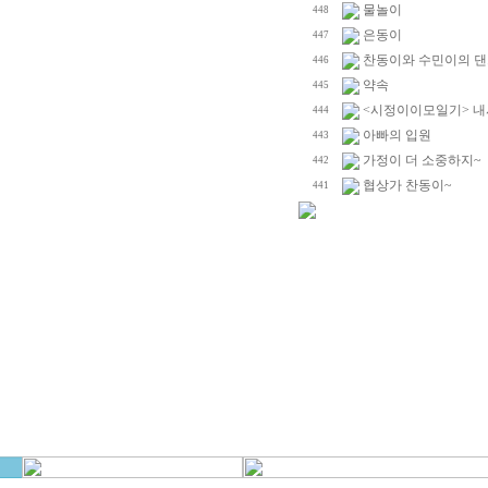
물놀이
448
은동이
447
찬동이와 수민이의 댄
446
약속
445
<시정이이모일기> 내
444
아빠의 입원
443
가정이 더 소중하지~
442
협상가 찬동이~
441