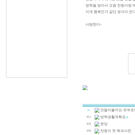
방학을 맞아서 요즘 찬동이랑 
이게 행복인거 같단 생각이 든다
사랑한다~
만들어볼까요-유부초
방학생활계획표
451
[1]
분당
450
찬동이 첫 백과사전
449