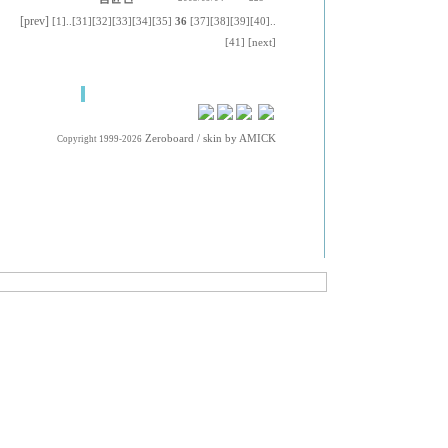
[prev]
[1]
..
[31]
[32]
[33]
[34]
[35]
36
[37]
[38]
[39]
[40]
..
[41]
[next]
Zeroboard
/ skin by
AMICK
Copyright 1999-2026