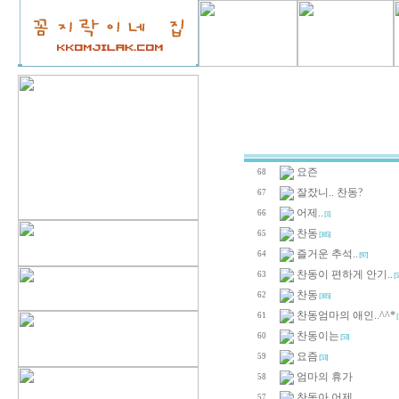
요즌
68
잘잤니.. 찬동?
67
어제..
66
[1]
찬동
65
[105]
즐거운 추석..
64
[97]
찬동이 편하게 안기..
63
[5
찬동
62
[105]
찬동엄마의 애인..^^*
61
[
찬동이는
60
[53]
요즘
59
[53]
엄마의 휴가
58
찬동아 어제
57