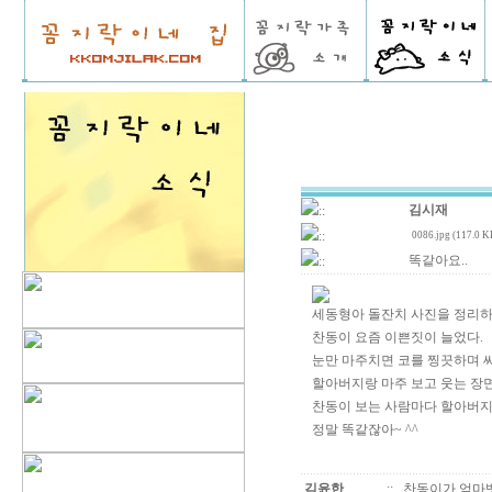
김시재
::
::
0086.jpg (117.0 K
똑같아요..
::
세동형아 돌잔치 사진을 정리하
찬동이 요즘 이쁜짓이 늘었다.
눈만 마주치면 코를 찡끗하며 씨익
할아버지랑 마주 보고 웃는 장면
찬동이 보는 사람마다 할아버지
정말 똑같잖아~ ^^
김윤한
::
찬동이가 엄마뱃