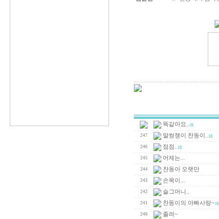
똑같아요..
[1]
말썽쟁이 찬동이..
247
[2]
점점..
246
[2]
어제는...
245
찬동아 오랫만
244
손목이...
243
슬그머니..
242
찬동이의 아빠사랑~
241
[1]
졸려~
240