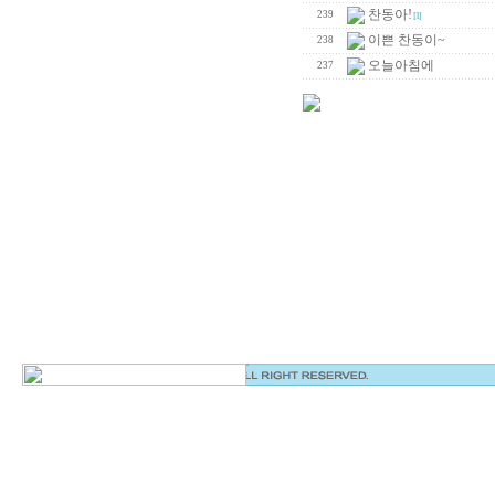
찬동아!
239
[1]
이쁜 찬동이~
238
오늘아침에
237